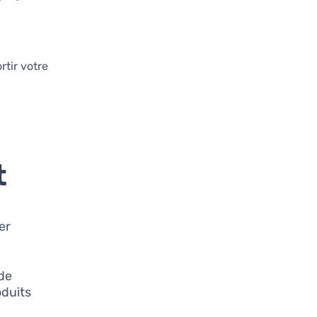
rtir votre
t
er
de
oduits