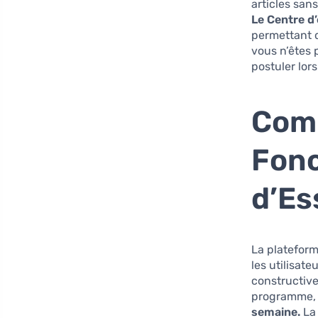
articles san
Le Centre d
permettant d
vous n’êtes 
postuler lor
Comp
Fonc
d’Es
La plateform
les utilisat
constructive
programme, e
semaine.
La 