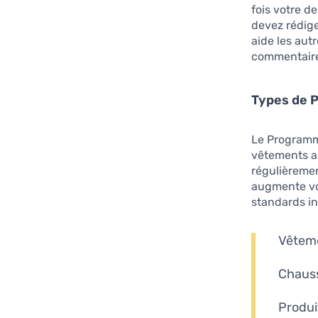
fois votre d
devez rédige
aide les aut
commentaire
Types de P
Le Programm
vêtements au
régulièremen
augmente vos
standards in
Vêteme
Chauss
Produi