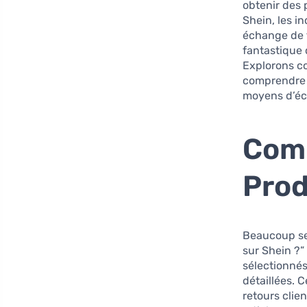
obtenir des 
Shein, les i
échange de 
fantastique
Explorons c
comprendre l
moyens d’éc
Com
Prod
Beaucoup se 
sur Shein ?”
sélectionnés
détaillées. 
retours clie