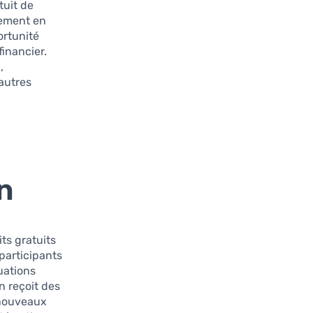
tuit de
tement en
ortunité
inancier.
,
autres
n
ts gratuits
participants
uations
n reçoit des
e nouveaux