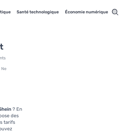
tique
Santé technologique
Économie numérique
t
nts
. Ne
 Shein
? En
opose des
 tarifs
pouvez