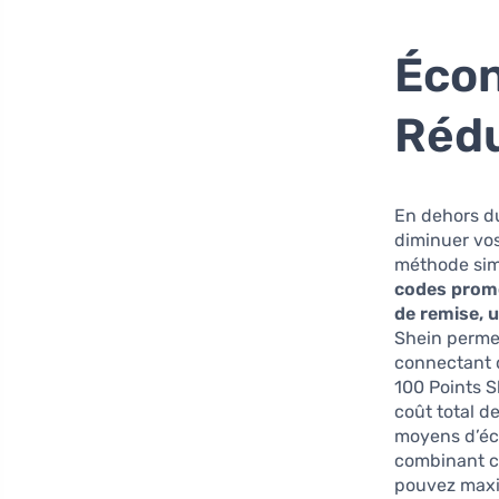
Écon
Rédu
En dehors d
diminuer vos
méthode simp
codes promo
de remise, u
Shein permet
connectant 
100 Points S
coût total d
moyens d’éco
combinant ce
pouvez maxi