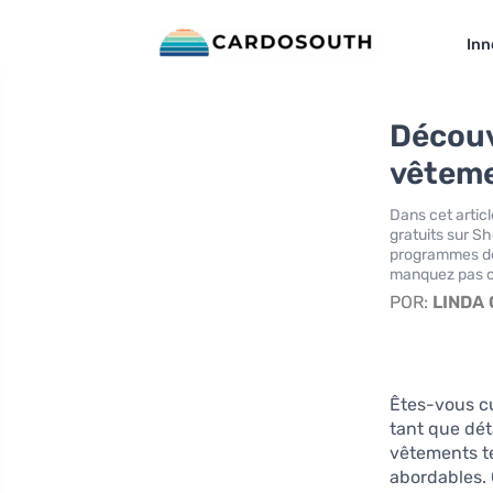
Inn
Découv
vêteme
Dans cet artic
gratuits sur S
programmes de
manquez pas ce
POR:
LINDA
Êtes-vous c
tant que dét
vêtements te
abordables. 