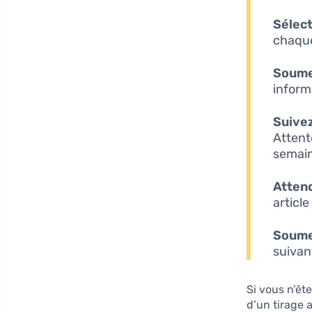
Sélect
chaque
Soume
inform
Suive
Attent
semain
Atten
article
Soume
suivan
Si vous n’êt
d’un tirage 