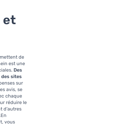
 et
rmettent de
hein est une
iales.
Des
 des sites
penses sur
es avis, se
vec chaque
ur réduire le
nt d’autres
.En
t, vous