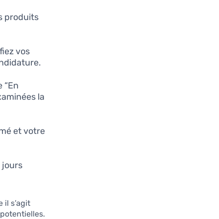
s produits
ifiez vos
andidature.
e “En
xaminées la
rmé et votre
 jours
il s’agit
potentielles.