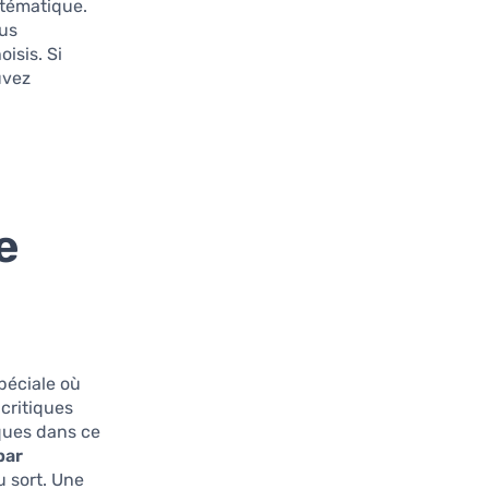
stématique.
ous
isis. Si
uvez
e
péciale où
critiques
ques dans ce
par
u sort. Une