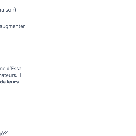
maison)
t augmenter
mme d’Essai
ateurs, il
 de leurs
gé?)