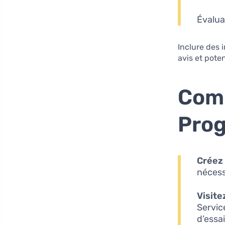
Évalua
Inclure des 
avis et pote
Comm
Prog
Créez
nécess
Visite
Servic
d’essai