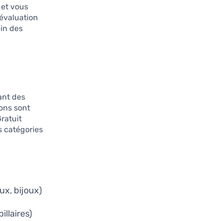
 et vous
 évaluation
ein des
lant des
ions sont
ratuit
s catégories
x, bijoux)
illaires)