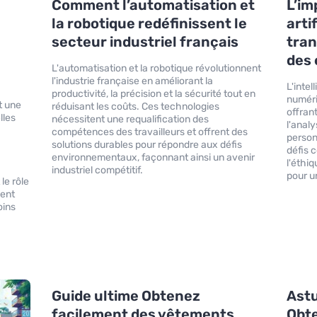
Comment l’automatisation et
L’im
la robotique redéfinissent le
artif
secteur industriel français
tra
des 
L'automatisation et la robotique révolutionnent
l'industrie française en améliorant la
L'intel
productivité, la précision et la sécurité tout en
numéri
t une
réduisant les coûts. Ces technologies
offran
lles
nécessitent une requalification des
l'anal
compétences des travailleurs et offrent des
person
solutions durables pour répondre aux défis
défis 
environnementaux, façonnant ainsi un avenir
l'éthi
industriel compétitif.
pour u
le rôle
ment
oins
Guide ultime Obtenez
Ast
facilement des vêtements
Obt