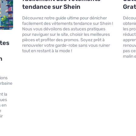
tendance sur Shein
Grat
Découvrez notre guide ultime pour dénicher
Découv
facilement des vêtements tendance sur Shein !
obteni
Nous vous dévoilons des astuces pratiques
les pr
pour naviguer sur le site, choisir les meilleures
réduct
pièces et profiter des promos. Soyez prêt à
appren
ntes
renouveler votre garde-robe sans vous ruiner
renouv
tout en restant à la mode !
pas ce
malin 
n
tions
urbaine
t la
ques
s en
e
ir