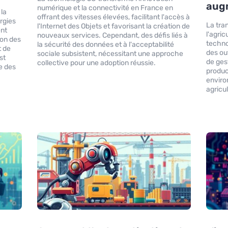
augm
numérique et la connectivité en France en
la
offrant des vitesses élevées, facilitant l'accès à
rgies
La tra
l'Internet des Objets et favorisant la création de
ent
l'agric
nouveaux services. Cependant, des défis liés à
ion des
techno
la sécurité des données et à l'acceptabilité
t de
des out
sociale subsistent, nécessitant une approche
st
de gest
collective pour une adoption réussie.
re des
produc
enviro
agricul